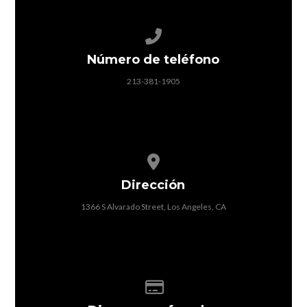
Call us at 213-381-1905
Número de teléfono
213-381-1905
View map of our location
Dirección
1366 S Alvarado Street, Los Angeles, CA
Give online