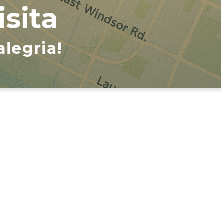
sita
legria!