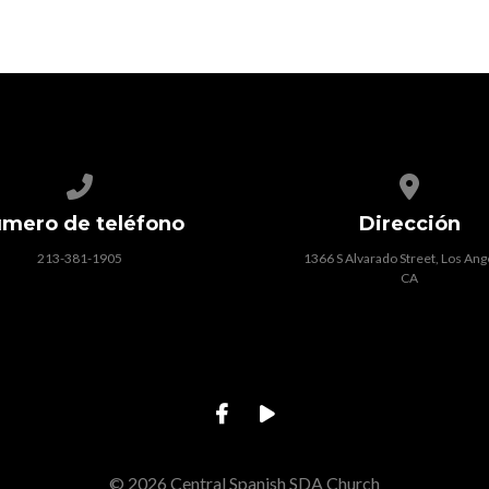
Call us at 213-381-1905
View map o
mero de teléfono
Dirección
213-381-1905
1366 S Alvarado Street, Los Ang
CA
© 2026 Central Spanish SDA Church